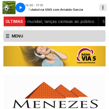
14:30 - 17:15
arcia
A Radio louca por voce
Futebol na VIA5 com Arnaldo Garcia
bicampeão mundial, lanças camisas ao público
ÚLTIMAS
SJB cel
MENU