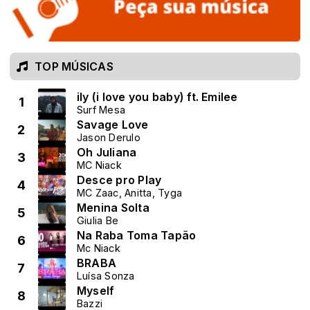
TOP MÚSICAS
ily (i love you baby) ft. Emilee
1
Surf Mesa
Savage Love
2
Jason Derulo
Oh Juliana
3
MC Niack
Desce pro Play
4
MC Zaac, Anitta, Tyga
Menina Solta
5
Giulia Be
Na Raba Toma Tapão
6
Mc Niack
BRABA
7
Luísa Sonza
Myself
8
Bazzi