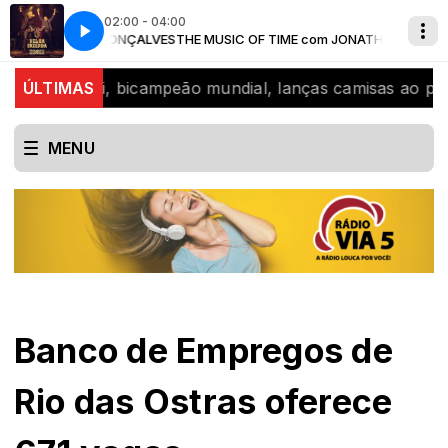
02:00 - 04:00
 JONATHAN GONÇALVES
Velha Fazenda
JO
BAÚ SERTANEJO
Rionegro e Solimões - Velha Fazenda
THE MUSIC OF TIME com JONATHAN GONÇALVE
elou Didi, bicampeão mundial, lanças camisas ao público
ÚLTIMAS
MENU
Banco de Empregos de
Rio das Ostras oferece