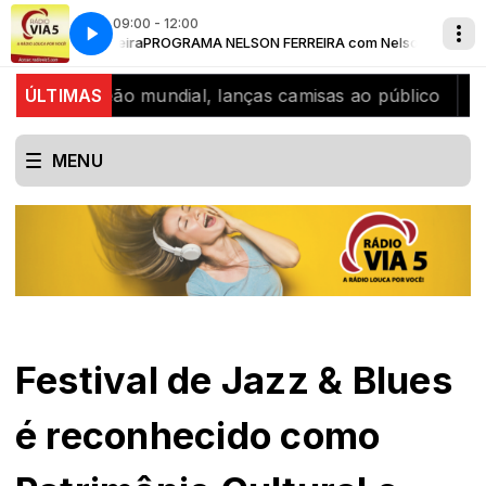
09:00 - 12:00
elson Ferreira
A Radio louca por voce
PROGRAMA NELSON FERREIRA com Nelson Ferreira
 bicampeão mundial, lanças camisas ao público
ÚLTIMAS
SJB ce
MENU
Festival de Jazz & Blues
é reconhecido como