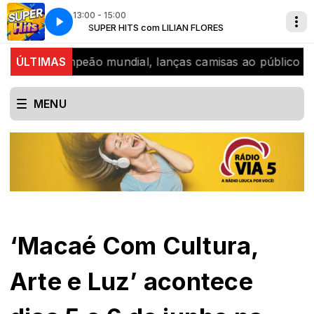
13:00 - 15:00
S
A Radio louca por voce
SUPER HITS com LILIAN FLORES
di, bicampeão mundial, lanças camisas ao público
ÚLTIMAS
SJB
MENU
‘Macaé Com Cultura,
Arte e Luz’ acontece